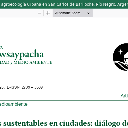
y agroecología urbana en San Carlos de Bariloche, Río Negro, Arge