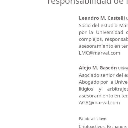
responsabilidad de 
Leandro M. Castelli
U
Socio del estudio Mar
por la Universidad d
complejos, responsa
asesoramiento en te
LMC@marval.com
Alejo M. Gascón
Unive
Asociado senior del e
Abogado por la Univer
litigios y arbitra
asesoramiento en te
AGA@marval.com
Palabras clave:
Criptoactivos, Exchange,