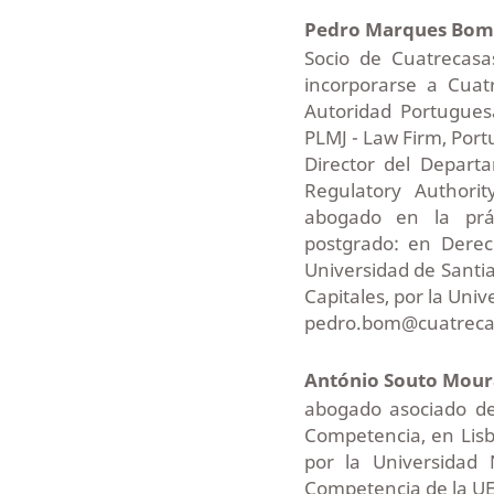
Pedro Marques Bo
Socio de Cuatrecas
incorporarse a Cuat
Autoridad Portugues
PLMJ - Law Firm, Port
Director del Depar
Regulatory Authorit
abogado en la prác
postgrado: en Derec
Universidad de Santi
Capitales, por la Uni
pedro.bom@cuatreca
António Souto Mou
abogado asociado de
Competencia, en Lisb
por la Universidad
Competencia de la UE 