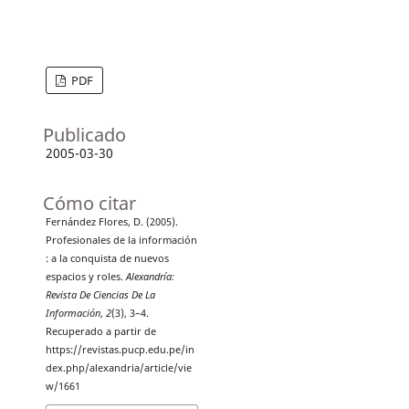
PDF
Publicado
2005-03-30
Cómo citar
Fernández Flores, D. (2005).
Profesionales de la información
: a la conquista de nuevos
espacios y roles.
Alexandría:
Revista De Ciencias De La
Información
,
2
(3), 3–4.
Recuperado a partir de
https://revistas.pucp.edu.pe/in
dex.php/alexandria/article/vie
w/1661