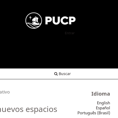
Entrar
Buscar
ativo
Idioma
English
 nuevos espacios
Español
Português (Brasil)