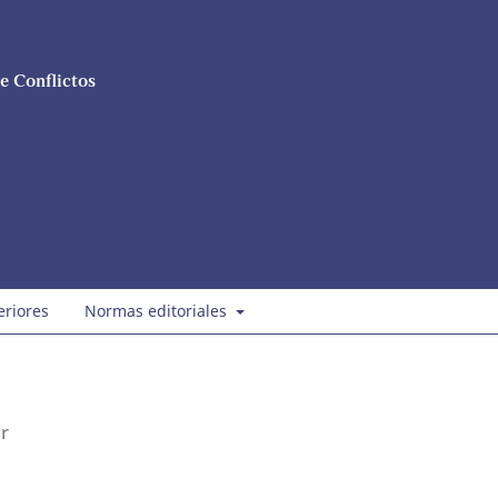
e Conflictos
eriores
Normas editoriales
r