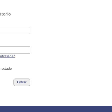
atorio
ontraseña?
nectado
Entrar