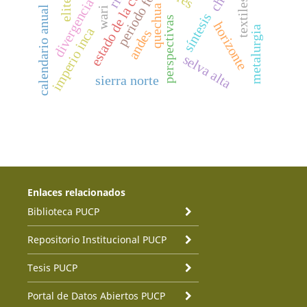
divergencia lingüística
periodo formativo
estado de la cuestión
elites
textiles
quechua
calendario anual
wari
síntesis
perspectivas
horizonte
metalurgia
imperio inca
andes
selva alta
sierra norte
Enlaces relacionados
Biblioteca PUCP
Repositorio Institucional PUCP
Tesis PUCP
Portal de Datos Abiertos PUCP