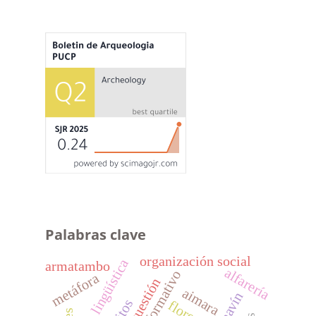
Palabras clave
organización social
armatambo
alfarería
metáfora
aimara
chavín
ritos
flores