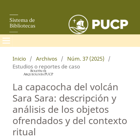
Inicio
/
Archivos
/
Núm. 37 (2025)
/
Estudios o reportes de caso
La capacocha del volcán
Sara Sara: descripción y
análisis de los objetos
ofrendados y del contexto
ritual