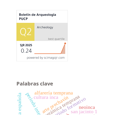
Palabras clave
alfarería temprana
conquista española
cerámica temprana
cultura inca
arte prechavín
período formativo
neoinca
san jacinto 1