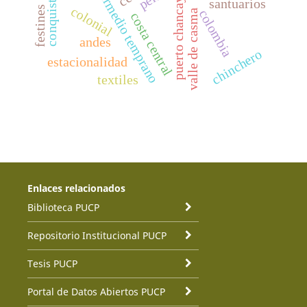
periodo intermedio temprano
puerto chancay
santuarios
festines
colonial
colombia
valle de casma
costa central
andes
chinchero
estacionalidad
textiles
Enlaces relacionados
Biblioteca PUCP
Repositorio Institucional PUCP
Tesis PUCP
Portal de Datos Abiertos PUCP