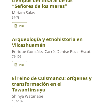
tiempos del Inka al de los
“Señores de los mares”
Miriam Salas
57-78
PDF
Arqueología y etnohistoria en
Vilcashuamán
Enrique González Carré, Denise Pozzi-Escot
79-105
PDF
El reino de Cuismancu: orígenes y
transformación en el
Tawantinsuyu
Shinya Watanabe
107-136