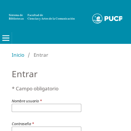
Sistema de
Facultad de
Bibliotecas
Ciencias y Artes de la Comunicación
Canalé
Inicio
/
Entrar
Entrar
* Campo obligatorio
Nombre usuario
*
Contraseña
*