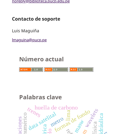
noreply@biblioteca.pucp.edu.pe
Contacto de soporte
Luis Maguiña
lmaguina@pucp.pe
Número actual
Palabras clave
huella de carbono
trenes
wavelets
formas de fondo
lima
data satelital
hidráulica
metro
estaciones
masw