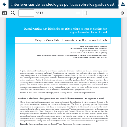
Interferencias de las ideologías políticas sobre los gastos destinados a gestión ambiental en Brasil