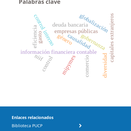
Palabras clave
globalización
control interno
capitales extranjeros
deuda bancaria
eficiencia
empresas públicas
gasto
causalidad
gobernanza
género
información financiera contable
niif
diversidad
mipymes
control
comercio
Enlaces relacionados
Biblioteca PUCP