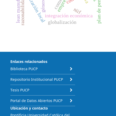
lean manufacturing
administración local
comercio
razonabilidad
género
niif
integración económica
globalización
Enlaces relacionados
Biblioteca PUCP
Repositorio Institucional PUCP
Tesis PUCP
Portal de Datos Abiertos PUCP
Ubicación y contacto
Pontificia Universidad Católica del