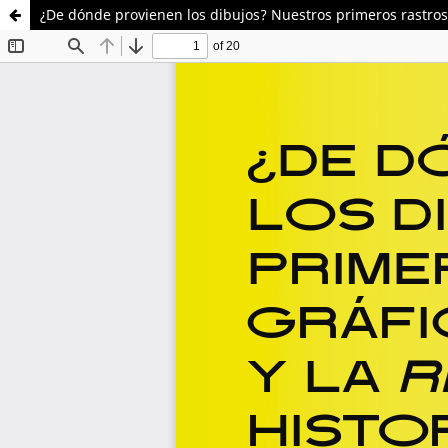
¿De dónde provienen los dibujos? Nuestros primeros rastros gr