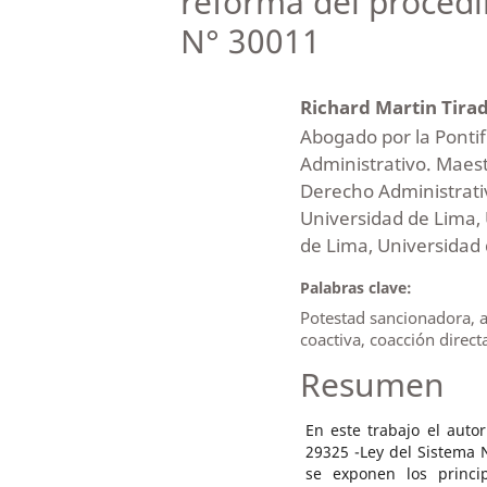
reforma del procedi
N° 30011
Richard Martin Tira
Abogado por la Pontif
Administrativo. Maes
Derecho Administrativ
Universidad de Lima, 
de Lima, Universidad 
Palabras clave:
Potestad sancionadora, au
coactiva, coacción direct
Resumen
En este trabajo el auto
29325 -Ley del Sistema N
se exponen los princip