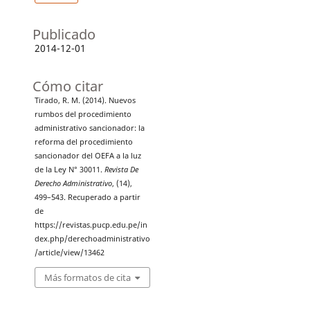
Publicado
2014-12-01
Cómo citar
Tirado, R. M. (2014). Nuevos
rumbos del procedimiento
administrativo sancionador: la
reforma del procedimiento
sancionador del OEFA a la luz
de la Ley N° 30011.
Revista De
Derecho Administrativo
, (14),
499–543. Recuperado a partir
de
https://revistas.pucp.edu.pe/in
dex.php/derechoadministrativo
/article/view/13462
Más formatos de cita