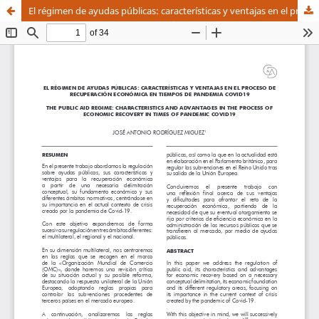
El régimen de ayudas públicas: características y ventajas en el proceso de recuperación económica en tiempos de pandemia COVID19