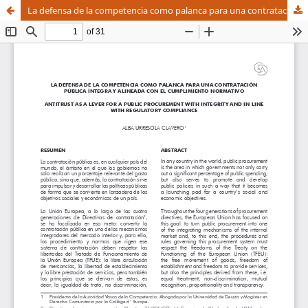
La defensa de la competencia como palanca para una contratación pública íntegra y alineada con el cumplimiento normativo