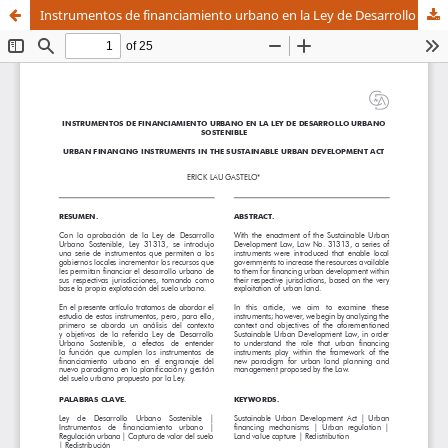
Instrumentos de financiamiento urbano en la Ley de Desarrollo Urbano Sostenible