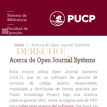
Inicio
/
Acerca de Open Journal Systems
Acerca de Open Journal Systems
Esta revista utiliza Open Journal Systems
3.3.0.21, que es un software de gestión de
revistas de código abierto desarrollado,
impulsado y distribuido de forma gratuita por
Public Knowledge Project bajo una licencia
pública general GNU. Visite la página web de PKP
para
saber más acerca del software
. Por favor,
co