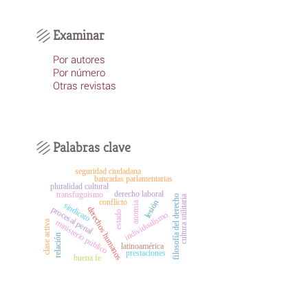
Examinar
Por autores
Por número
Otras revistas
Palabras clave
seguridad ciudadana
bancadas parlamentarias
pluralidad cultural
derecho laboral
transfuguismo
cultura utilitaria
filosofía del derecho
conflicto
lesión
anomia
sindicato
derechos humanos
procesal penal
estado
individualismo
ministerio público
clase activa
relación
latinoamérica
prestaciones
buena fe