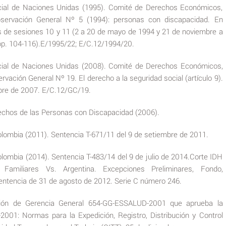
ial de Naciones Unidas (1995). Comité de Derechos Económicos,
Observación General Nº 5 (1994): personas con discapacidad. En
s de sesiones 10 y 11 (2 a 20 de mayo de 1994 y 21 de noviembre a
pp. 104-116).E/1995/22; E/C.12/1994/20.
ial de Naciones Unidas (2008). Comité de Derechos Económicos,
ervación General Nº 19. El derecho a la seguridad social (artículo 9).
mbre de 2007. E/C.12/GC/19.
echos de las Personas con Discapacidad (2006).
olombia (2011). Sentencia T-671/11 del 9 de setiembre de 2011.
olombia (2014). Sentencia T-483/14 del 9 de julio de 2014.Corte IDH
Familiares Vs. Argentina. Excepciones Preliminares, Fondo,
entencia de 31 de agosto de 2012. Serie C número 246.
ción de Gerencia General 654-GG-ESSALUD-2001 que aprueba la
001: Normas para la Expedición, Registro, Distribución y Control