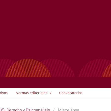
hivos
Normas editoriales
Convocatorias
6): Derecho y Psicoanálisis
/
Miscelánea