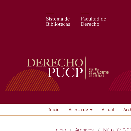
Inicio
Acerca de
Actual
Arc
Inicio
/
Archivos
/
Núm. 77 (201