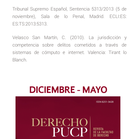
Tribunal Supremo Español, Sentencia 5313/2013 (5 de
noviembre), Sala de lo Penal, Madrid. ECLI:ES:
ES:TS:2013:5313.
Velasco San Martín, C. (2010). La jurisdicción y
competencia sobre delitos cometidos a través de
sistemas de cómputo e internet. Valencia: Tirant lo
Blanch.