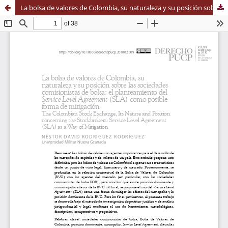
La bolsa de valores de Colombia, su naturaleza y su posición sobre las sociedades comisionistas de bolsa: el planteamiento del Service Level Agreement (SLA) como posible forma de mitigación