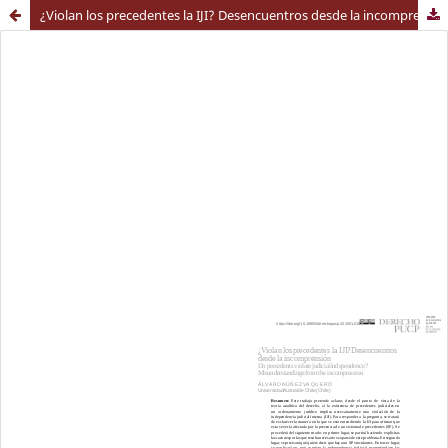
¿Violan los precedentes la IJI? Desencuentros desde la incomprensión