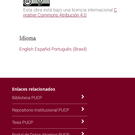
Esta obra está bajo una licencia internacional
C
reative Commons Atribución 4.0
.
Idioma
English
Español
Português (Brasil)
Enlaces relacionados
Biblioteca PUCP
Repositorio Institucional PUCP
Tesis PUCP
Portal de Datos Abiertos PUCP