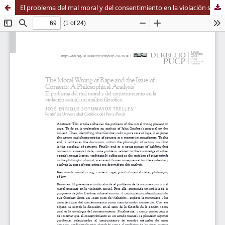
El problema del mal moral y del consentimiento en la violación sexual: un análisis filosófico