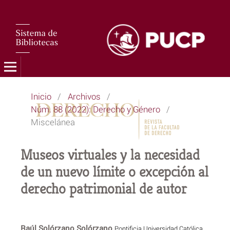
Inicio
/
Archivos
/
Núm. 88 (2022): Derecho y Género
/
Miscelánea
Museos virtuales y la necesidad
de un nuevo límite o excepción al
derecho patrimonial de autor
Raúl Solórzano Solórzano
Pontificia Universidad Católica