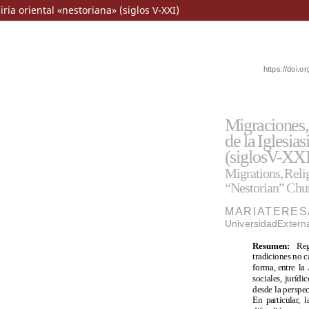
iria oriental «nestoriana» (siglos V-XXI)