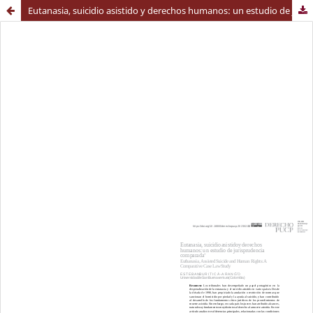
Eutanasia, suicidio asistido y derechos humanos: un estudio de jurisprudencia comparada