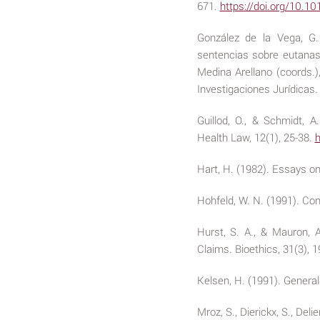
671.
https://doi.org/10.10
González de la Vega, G.
sentencias sobre eutanasi
Medina Arellano (coords.),
Investigaciones Jurídicas.
Guillod, O., & Schmidt, 
Health Law, 12(1), 25-38.
h
Hart, H. (1982). Essays on
Hohfeld, W. N. (1991). Co
Hurst, S. A., & Mauron, A
Claims. Bioethics, 31(3), 
Kelsen, H. (1991). General
Mroz, S., Dierickx, S., Del