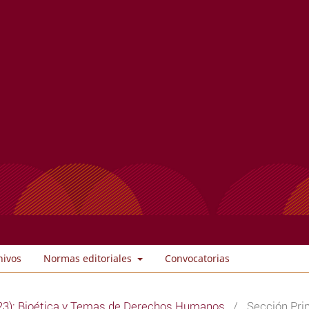
hivos
Normas editoriales
Convocatorias
23): Bioética y Temas de Derechos Humanos
/
Sección Prin