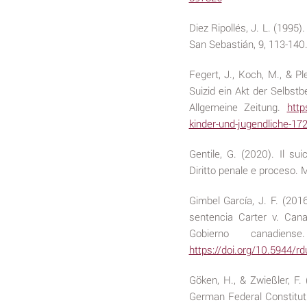
Diez Ripollés, J. L. (1995
San Sebastián, 9, 113-140
Fegert, J., Koch, M., & P
Suizid ein Akt der Selbst
Allgemeine Zeitung.
http
kinder-und-jugendliche-17
Gentile, G. (2020). Il sui
Diritto penale e proceso. M
Gimbel García, J. F. (201
sentencia Carter v. Can
Gobierno canadie
https://doi.org/10.5944/r
Göken, H., & Zwießler, F.
German Federal Constituti