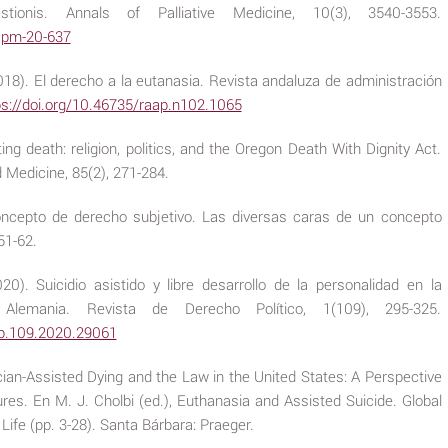
tionis. Annals of Palliative Medicine, 10(3), 3540-3553.
/apm-20-637
018). El derecho a la eutanasia. Revista andaluza de administración
ps://doi.org/10.46735/raap.n102.1065
ting death: religion, politics, and the Oregon Death With Dignity Act.
d Medicine, 85(2), 271-284.
oncepto de derecho subjetivo. Las diversas caras de un concepto
 51-62.
0). Suicidio asistido y libre desarrollo de la personalidad en la
Alemania. Revista de Derecho Político, 1(109), 295-325.
dp.109.2020.29061
cian-Assisted Dying and the Law in the United States: A Perspective
res. En M. J. Cholbi (ed.), Euthanasia and Assisted Suicide. Global
ife (pp. 3-28). Santa Bárbara: Praeger.