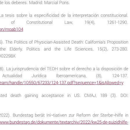
o de los deberes. Madrid: Marcial Pons.
La tesis sobre la especificidad de la interpretación constitucional.
rnal of Constitutional Law, 19(4), 1261-1290.
icon/moab104
96). The Politics of Physician-Assisted Death: California's Proposition
he Elderly. Politics and the Life Sciences, 15(2), 273-280.
002298X
18). La jurisprudencia del TEDH sobre el derecho a la disposición de
tualidad Jurídica Iberoamericana, (8), 124-137.
tstream/handle/10550/67233/124-137.pdf?sequence=1&isAllowed=y
sisted death gaining acceptance in US. CMAJ, 189 (3). DOI:
22). Bundestag berät Ini¬tiativen zur Reform der Sterbe¬hilfe in
/www.bundestag.de/dokumente/textarchiv/2022/kw25-de-suizidhilfe-