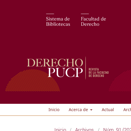
Inicio
Acerca de
Actual
Arc
Inicio
/
Archivos
/
Núm. 91 (20