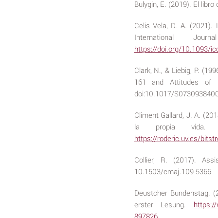
Bulygin, E. (2019). El libr
Celis Vela, D. A. (2021). 
International Jou
https://doi.org/10.1093/
Clark, N., & Liebig, P. (19
161 and Attitudes of t
doi:10.1017/S073093840
Climent Gallard, J. A. (20
la propia vida. Ac
https://roderic.uv.es/bi
Collier, R. (2017). As
10.1503/cmaj.109-5366
Deustcher Bundenstag. (20
erster Lesung.
https:/
897826