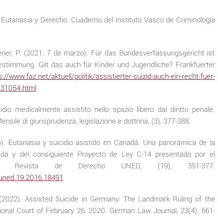
). Eutanasia y Derecho. Cuaderno del Instituto Vasco de Criminología
.
lener, P. (2021, 7 de marzo). Für das Bundesverfassungsgericht ist
bestimmung. Gilt das auch für Kinder und Jugendliche? Frankfuerter
s://www.faz.net/aktuell/politik/assistierter-suizid-auch-ein-recht-fuer-
231054.html
cidio medicalmente assistito nello spazio libero dal diritto penale.
ensile di giurisprudenza, legislazione e dottrina, (3), 377-388.
6). Eutanasia y suicidio asistido en Canadá. Una panorámica de la
adá y del consiguiente Proyecto de Ley C-14 presentado por el
nse. Revista de Derecho UNED, (19), 351-377.
duned.19.2016.18491
 (2022). Assisted Suicide in Germany: The Landmark Ruling of the
onal Court of February 26, 2020. German Law Journal, 23(4), 661-