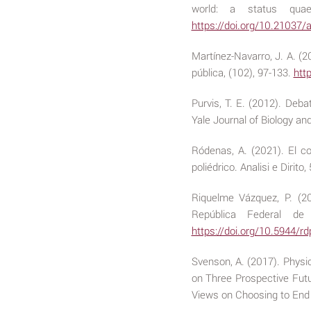
world: a status quaes
https://doi.org/10.21037
Martínez-Navarro, J. A. (2
pública, (102), 97-133.
htt
Purvis, T. E. (2012). Deba
Yale Journal of Biology an
Ródenas, A. (2021). El c
poliédrico. Analisi e Dirito,
Riquelme Vázquez, P. (202
República Federal de 
https://doi.org/10.5944/r
Svenson, A. (2017). Physi
on Three Prospective Futu
Views on Choosing to End L