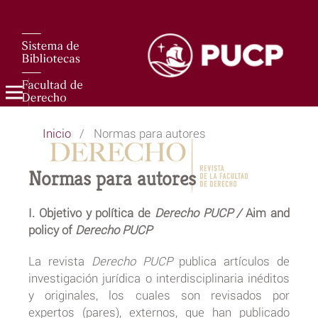
Inicio
/
Normas para autores
Normas para autores
I. Objetivo y política de
Derecho PUCP /
Aim and
policy of
Derecho PUCP
La revista
Derecho PUCP
publica artículos de
investigación jurídica o interdisciplinaria inéditos
y originales, los cuales son revisados por
expertos (pares), externos, que han publicado