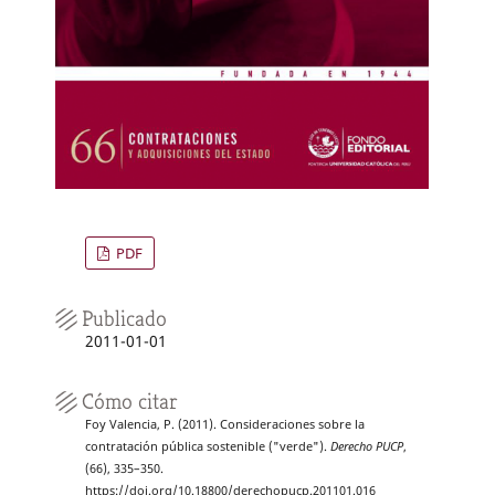
PDF
Publicado
2011-01-01
Cómo citar
Foy Valencia, P. (2011). Consideraciones sobre la
contratación pública sostenible ("verde").
Derecho PUCP
,
(66), 335–350.
https://doi.org/10.18800/derechopucp.201101.016