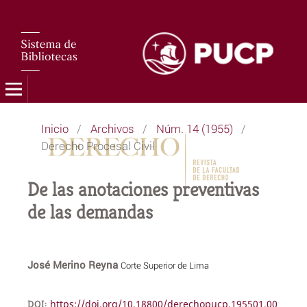
Inicio
/
Archivos
/
Núm. 14 (1955)
/
Derecho Procesal Civil
De las anotaciones preventivas
de las demandas
José Merino Reyna
Corte Superior de Lima
DOI:
https://doi.org/10.18800/derechopucp.195501.00