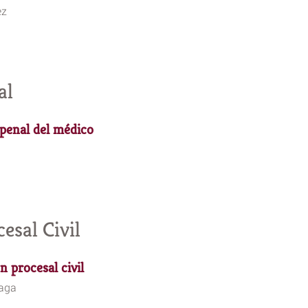
ez
al
 penal del médico
esal Civil
n procesal civil
haga