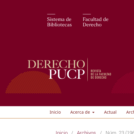
Inicio
Acerca de
Actual
Arc
Inicio
/
Archivos
/
Núm. 23 (19