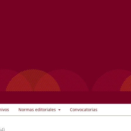
hivos
Normas editoriales
Convocatorias
64)