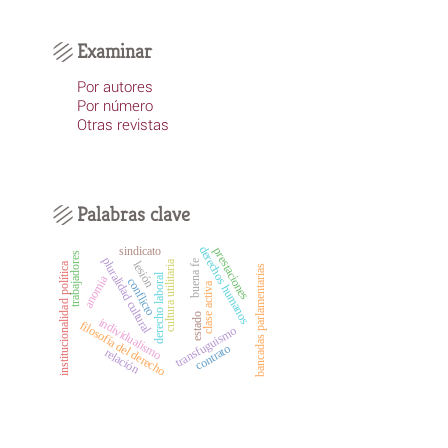
Examinar
Por autores
Por número
Otras revistas
Palabras clave
derechos humanos
sindicato
prestaciones
trabajadores
pluralidad cultural
buena fe
cultura utilitaria
lesión
institucionalidad política
bancadas parlamentarias
derecho laboral
anomia
conflicto
clase activa
estado
individualismo
filosofía del derecho
transfuguismo
contrato
relación