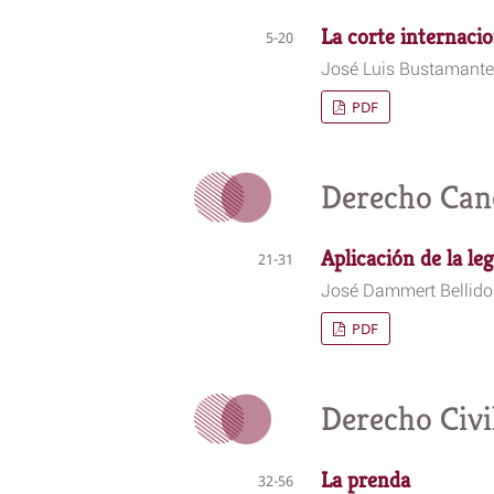
La corte internacio
5-20
José Luis Bustamante
PDF
Derecho Can
Aplicación de la le
21-31
José Dammert Bellido
PDF
Derecho Civi
La prenda
32-56