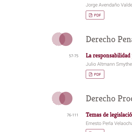
Jorge Avendaño Vald
PDF
Derecho Pen
La responsabilidad
57-75
Julio Altmann Smythe
PDF
Derecho Proc
Temas de legislació
76-111
Ernesto Perla Velaoc