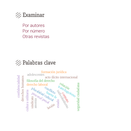
Examinar
Por autores
Por número
Otras revistas
Palabras clave
formación jurídica
adolescentes
confidencialidad
acto ilícito internacional
derechos humanos
filosofía del derecho
relación
derecho laboral
seguridad ciudadana
transfuguismo
conflicto
pluralidad cultural
individualismo
cultura utilitaria
buena fe
procesal penal
contrato
sindicato
anomia
estado
lesión