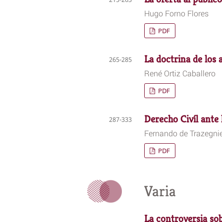
Hugo Forno Flores
PDF
La doctrina de los 
265-285
René Ortiz Caballero
PDF
Derecho Civíl ante
287-333
Fernando de Trazegni
PDF
Varia
La controversia sob