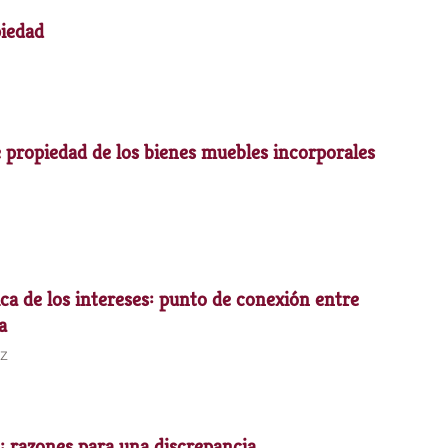
iedad
e propiedad de los bienes muebles incorporales
ica de los intereses: punto de conexión entre
a
uz
o: razones para una discrepancia