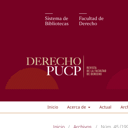
Inicio
Acerca de
Actual
Arc
Inicio
/
Archivos
/
Núm. 45 (199