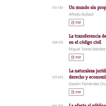
Un mundo sin prop
131-157
Alfredo Bullard
PDF
La transferencia d
en el código civil
159-175
Miguel Torres Méndez
PDF
La naturaleza juríd
derecho y economí
177-213
Gastón Fernández Cr
PDF
La oferta al públic
215-263