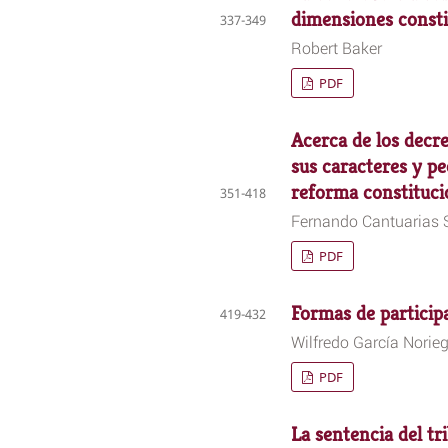
dimensiones consti
337-349
Robert Baker
PDF
Acerca de los decre
sus caracteres y pe
reforma constituci
351-418
Fernando Cantuarias 
PDF
Formas de particip
419-432
Wilfredo García Norie
PDF
La sentencia del tr