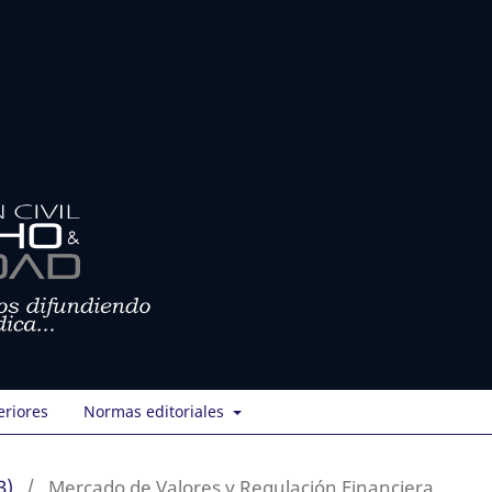
eriores
Normas editoriales
3)
/
Mercado de Valores y Regulación Financiera