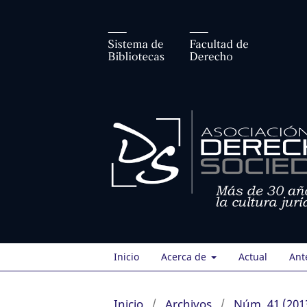
Inicio
Acerca de
Actual
Ant
Inicio
/
Archivos
/
Núm. 41 (201