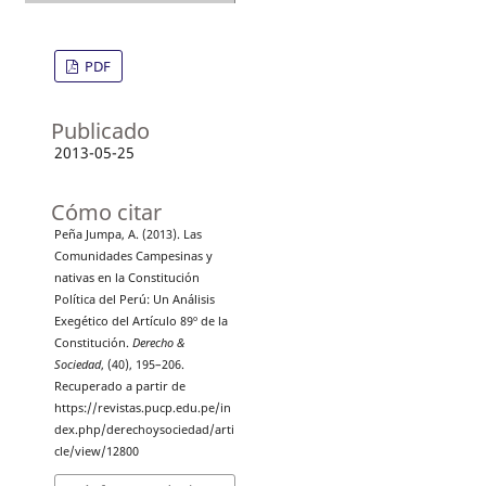
PDF
Publicado
2013-05-25
Cómo citar
Peña Jumpa, A. (2013). Las
Comunidades Campesinas y
nativas en la Constitución
Política del Perú: Un Análisis
Exegético del Artículo 89º de la
Constitución.
Derecho &
Sociedad
, (40), 195–206.
Recuperado a partir de
https://revistas.pucp.edu.pe/in
dex.php/derechoysociedad/arti
cle/view/12800