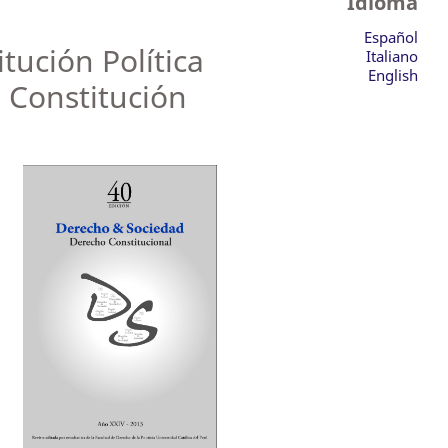
Idioma
Español
ución Política
Italiano
English
a Constitución