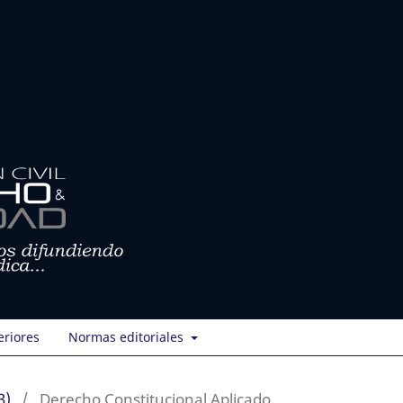
eriores
Normas editoriales
3)
/
Derecho Constitucional Aplicado