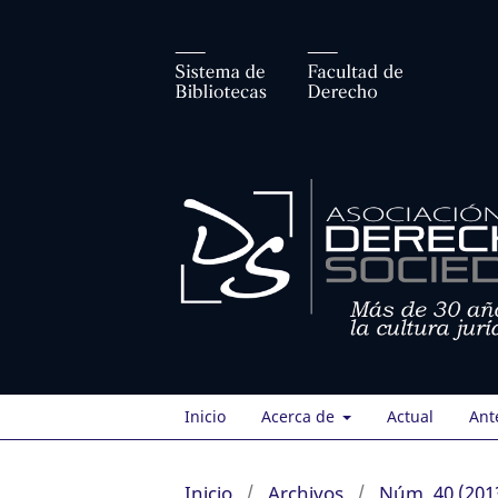
Inicio
Acerca de
Actual
Ant
Inicio
/
Archivos
/
Núm. 40 (201