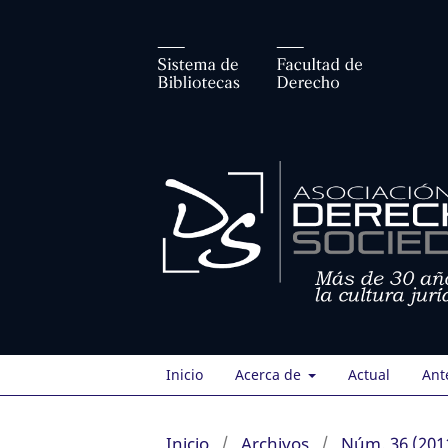
Inicio
Acerca de
Actual
Ant
Inicio
/
Archivos
/
Núm. 36 (201