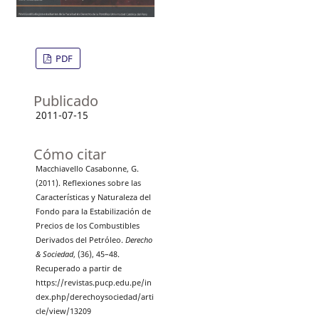
PDF
Publicado
2011-07-15
Cómo citar
Macchiavello Casabonne, G.
(2011). Reflexiones sobre las
Características y Naturaleza del
Fondo para la Estabilización de
Precios de los Combustibles
Derivados del Petróleo.
Derecho
& Sociedad
, (36), 45–48.
Recuperado a partir de
https://revistas.pucp.edu.pe/in
dex.php/derechoysociedad/arti
cle/view/13209