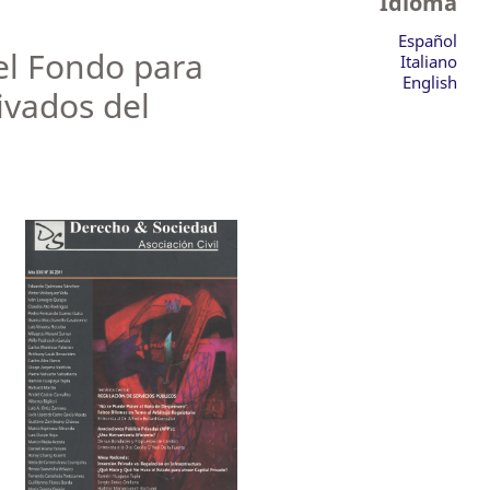
Idioma
Español
del Fondo para
Italiano
English
ivados del