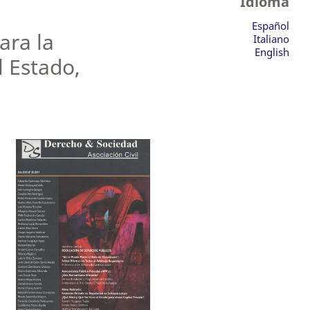
Idioma
Español
ara la
Italiano
English
l Estado,