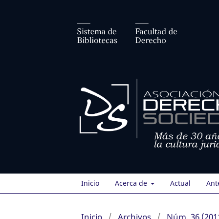
Inicio
Acerca de
Actual
Ant
Inicio
/
Archivos
/
Núm. 36 (201