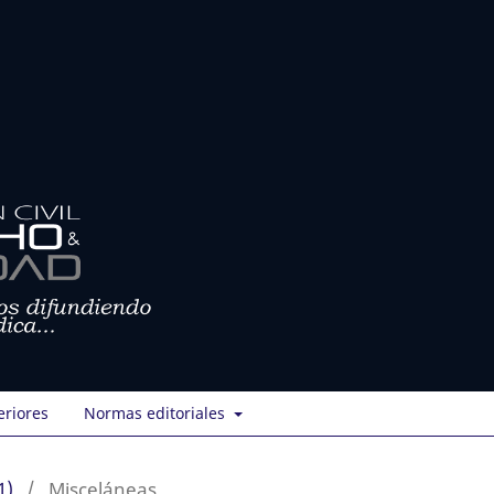
eriores
Normas editoriales
1)
/
Misceláneas