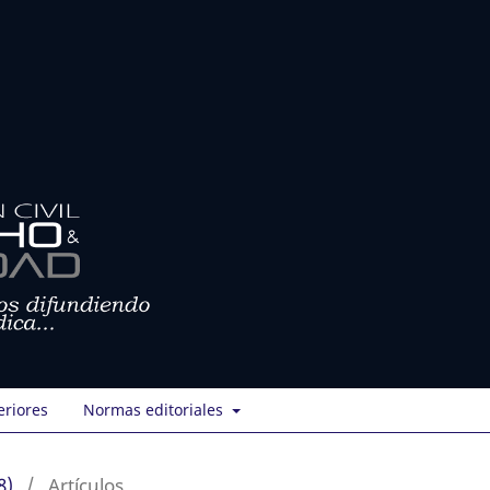
eriores
Normas editoriales
8)
/
Artículos