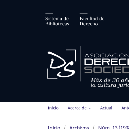
Inicio
Acerca de
Actual
Ant
Inicio
/
Archivos
/
Núm. 13 (199