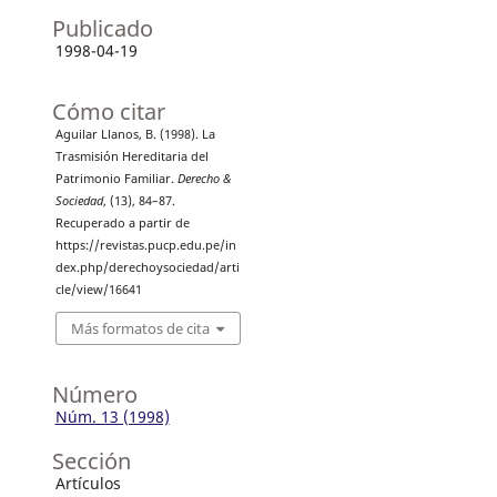
Publicado
1998-04-19
Cómo citar
Aguilar Llanos, B. (1998). La
Trasmisión Hereditaria del
Patrimonio Familiar.
Derecho &
Sociedad
, (13), 84–87.
Recuperado a partir de
https://revistas.pucp.edu.pe/in
dex.php/derechoysociedad/arti
cle/view/16641
Más formatos de cita
Número
Núm. 13 (1998)
Sección
Artículos