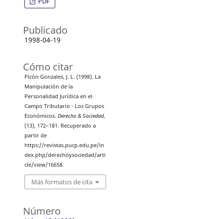
PDF
Publicado
1998-04-19
Cómo citar
Picón Gonzales, J. L. (1998). La
Manipulación de la
Personalidad Jurídica en el
Campo Tributario - Los Grupos
Económicos.
Derecho & Sociedad
,
(13), 172–181. Recuperado a
partir de
https://revistas.pucp.edu.pe/in
dex.php/derechoysociedad/arti
cle/view/16658
Más formatos de cita
Número