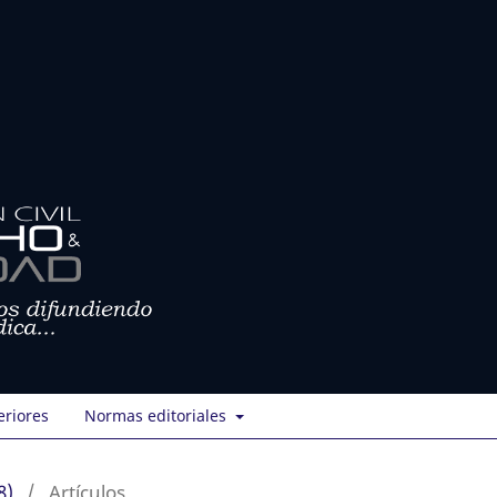
eriores
Normas editoriales
8)
/
Artículos