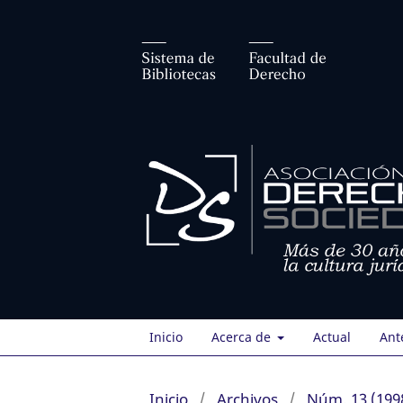
Inicio
Acerca de
Actual
Ant
Inicio
/
Archivos
/
Núm. 13 (199