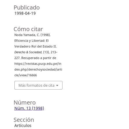
Publicado
1998-04-19
Cómo citar
Noda Yamada, C. (1998).
Eficiencia y Libertad: El
Verdadero Rol del Estado II.
Derecho & Sociedad
, (13), 213–
227. Recuperado a partir de
https://revistas.pucp.edu.pe/in
dex.php/derechoysociedad/arti
cle/view/16666
Más formatos de cita
Número
Núm. 13 (1998)
Sección
Artículos