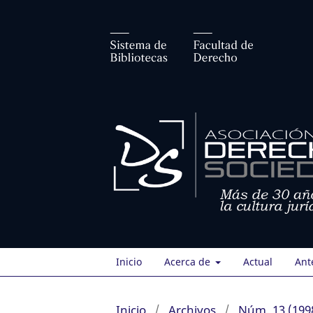
Inicio
Acerca de
Actual
Ant
Inicio
/
Archivos
/
Núm. 13 (199