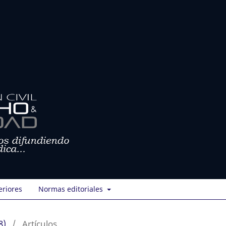
eriores
Normas editoriales
8)
/
Artículos