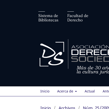
Inicio
Acerca de
Actual
Ant
Inicio
/
Archivos
/
Núm. 25 (200