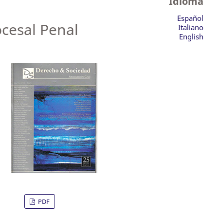
Idioma
Español
ocesal Penal
Italiano
English
PDF