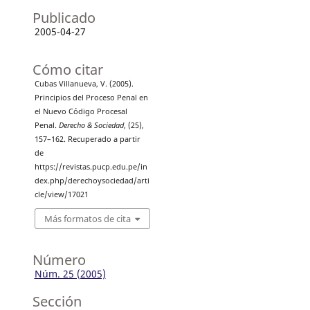
Publicado
2005-04-27
Cómo citar
Cubas Villanueva, V. (2005).
Principios del Proceso Penal en
el Nuevo Código Procesal
Penal.
Derecho & Sociedad
, (25),
157–162. Recuperado a partir
de
https://revistas.pucp.edu.pe/in
dex.php/derechoysociedad/arti
cle/view/17021
Más formatos de cita
Número
Núm. 25 (2005)
Sección