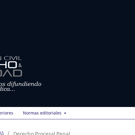
eriores
Normas editoriales
5)
/
Derecho Procesal Penal