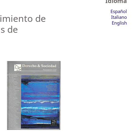
Idioma
Español
dimiento de
Italiano
English
as de