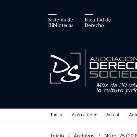
Inicio
Acerca de
Actual
Ant
Inicio
/
Archivos
/
Núm. 25 (200