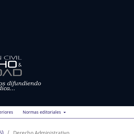
eriores
Normas editoriales
5)
/
Derecho Administrativo