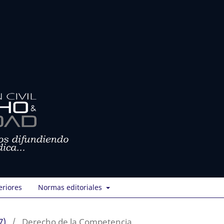
eriores
Normas editoriales
7)
/
Derecho de la Competencia