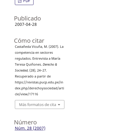
PDF
Publicado
2007-04-28
Cómo citar
Castañeda Vicuña, M. (2007). La
competencia en sectores
regulados. Entrevista a María
Teresa Quiñones.
Derecho &
Sociedad
, (28), 24–27.
Recuperado a partir de
https://revistas.pucp.edu.pe/in
dex.php/derechoysociedad/arti
cle/view/17116
Más formatos de cita
Número
Núm. 28 (2007)