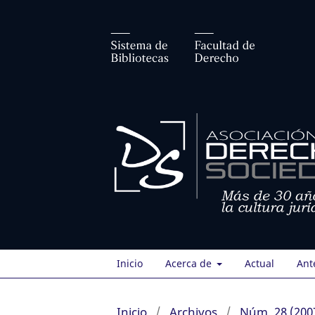
Inicio
Acerca de
Actual
Ant
Inicio
/
Archivos
/
Núm. 28 (200