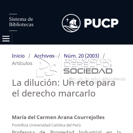
Inicio
/
Archivos
/
Núm. 20 (2003)
/
Artículos
La dilución: Un reto para
el derecho marcarlo
María del Carmen Arana Courrejolles
Pontificia Universidad Católica del Perú
Profesora de Propiedad Industrial en la