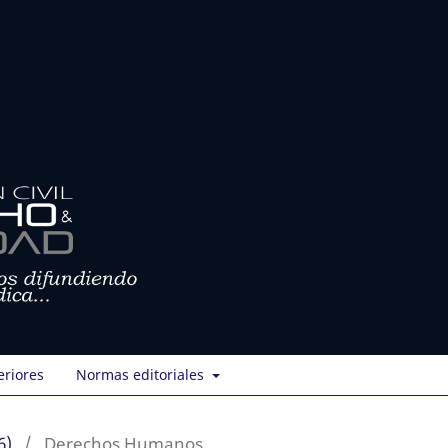
eriores
Normas editoriales
6)
/
Derechos Humanos