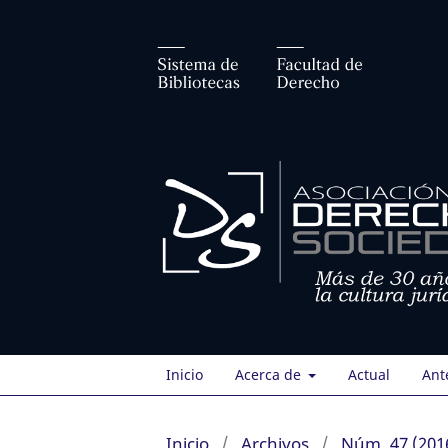
Inicio
Acerca de
Actual
Ant
Inicio
/
Archivos
/
Núm. 47 (201