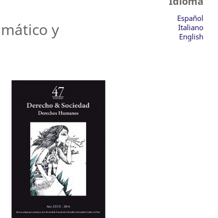
Idioma
Español
amático y
Italiano
English