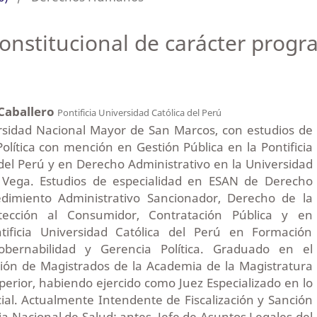
onstitucional de carácter progr
 Caballero
Pontificia Universidad Católica del Perú
rsidad Nacional Mayor de San Marcos, con estudios de
olítica con mención en Gestión Pública en la Pontificia
del Perú y en Derecho Administrativo en la Universidad
a Vega. Estudios de especialidad en ESAN de Derecho
cedimiento Administrativo Sancionador, Derecho de la
ección al Consumidor, Contratación Pública y en
ntificia Universidad Católica del Perú en Formación
obernabilidad y Gerencia Política. Graduado en el
ón de Magistrados de la Academia de la Magistratura
uperior, habiendo ejercido como Juez Especializado en lo
icial. Actualmente Intendente de Fiscalización y Sanción
a Nacional de Salud; antes, Jefe de Asuntos Legales del