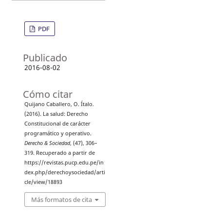
PDF
Publicado
2016-08-02
Cómo citar
Quijano Caballero, O. Ítalo.
(2016). La salud: Derecho
Constitucional de carácter
programático y operativo.
Derecho & Sociedad
, (47), 306–
319. Recuperado a partir de
https://revistas.pucp.edu.pe/in
dex.php/derechoysociedad/arti
cle/view/18893
Más formatos de cita