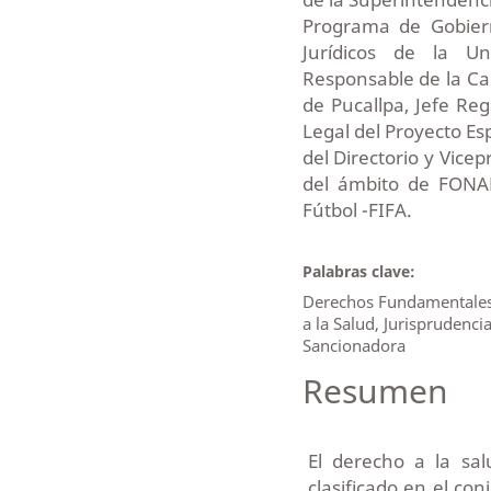
Programa de Gobiern
Jurídicos de la Un
Responsable de la Ca
de Pucallpa, Jefe Re
Legal del Proyecto Es
del Directorio y Vic
del ámbito de FONAFE
Fútbol -FIFA.
Palabras clave:
Derechos Fundamentales
a la Salud, Jurisprudenci
Sancionadora
Resumen
El derecho a la sa
clasificado en el co