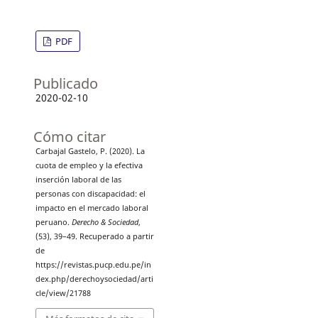
PDF
Publicado
2020-02-10
Cómo citar
Carbajal Gastelo, P. (2020). La
cuota de empleo y la efectiva
inserción laboral de las
personas con discapacidad: el
impacto en el mercado laboral
peruano.
Derecho & Sociedad
,
(53), 39–49. Recuperado a partir
de
https://revistas.pucp.edu.pe/in
dex.php/derechoysociedad/arti
cle/view/21788