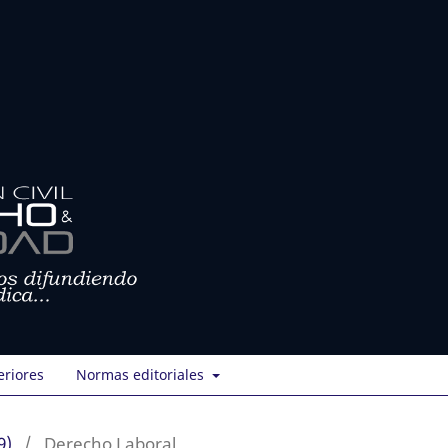
eriores
Normas editoriales
9)
/
Derecho Laboral