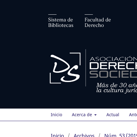
Inicio
Acerca de
Actual
Ant
Inicio
/
Archivos
/
Núm. 53 (201