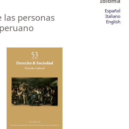
Idioma
Español
e las personas
Italiano
English
 peruano