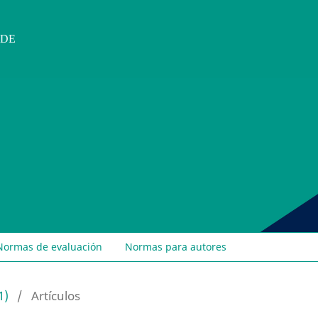
 DE
Normas de evaluación
Normas para autores
1)
/
Artículos